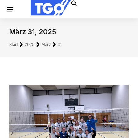
März 31, 2025
Sie befinden sich hier:
Start
2025
März
31