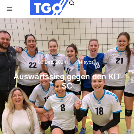
09 Dez. 2024
Volleyball
Auswärtssieg gegen den KIT
SC