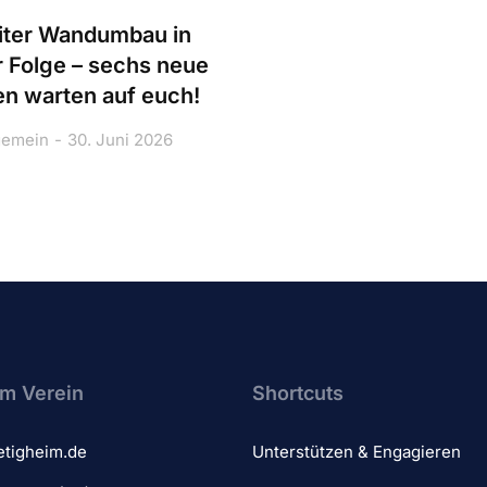
ter Wandumbau in
r Folge – sechs neue
n warten auf euch!
gemein
30. Juni 2026
m Verein​
Shortcuts
etigheim.de
Unterstützen & Engagieren