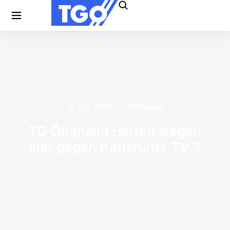
12 Jan. 2025
Volleyball
TG Ötigheim Herren siegen
klar gegen Karlsruher TV 3