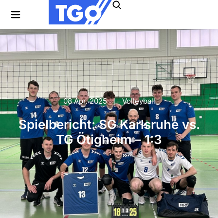
08 Apr. 2025
Volleyball
Spielbericht: SG Karlsruhe vs.
TG Ötigheim – 1:3