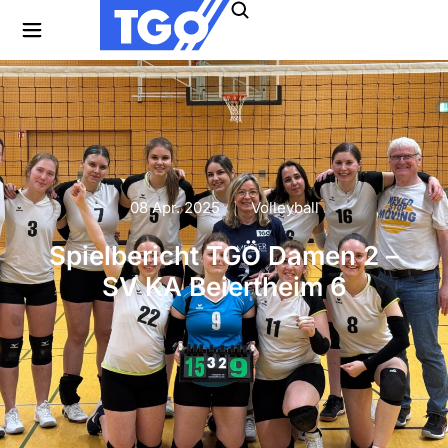
08 Apr. 2025
Volleyball
Spielbericht TGÖ Damen 2 –
SV KA Beiertheim 6