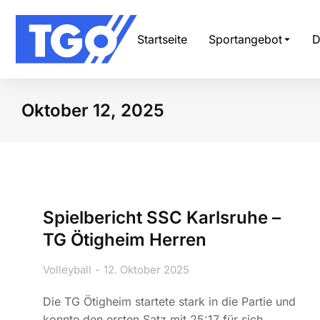
Startseite
Sportangebot
D
Oktober 12, 2025
Sie befinden sich hie
Spielbericht SSC Karlsruhe –
TG Ötigheim Herren
Volleyball
12. Oktober 2025
Die TG Ötigheim startete stark in die Partie und
konnte den ersten Satz mit 25:17 für sich