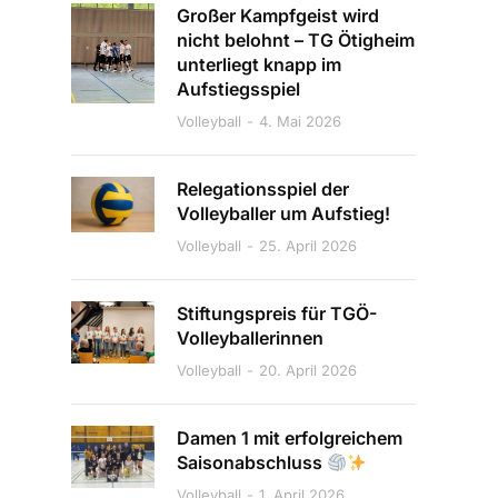
Großer Kampfgeist wird
nicht belohnt – TG Ötigheim
unterliegt knapp im
Aufstiegsspiel
Volleyball
4. Mai 2026
Relegationsspiel der
Volleyballer um Aufstieg!
Volleyball
25. April 2026
Stiftungspreis für TGÖ-
Volleyballerinnen
Volleyball
20. April 2026
Damen 1 mit erfolgreichem
Saisonabschluss
Volleyball
1. April 2026