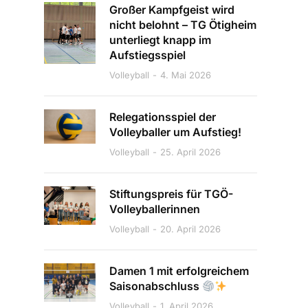
Großer Kampfgeist wird
nicht belohnt – TG Ötigheim
unterliegt knapp im
Aufstiegsspiel
Volleyball
4. Mai 2026
Relegationsspiel der
Volleyballer um Aufstieg!
Volleyball
25. April 2026
Stiftungspreis für TGÖ-
Volleyballerinnen
Volleyball
20. April 2026
Damen 1 mit erfolgreichem
Saisonabschluss
Volleyball
1. April 2026