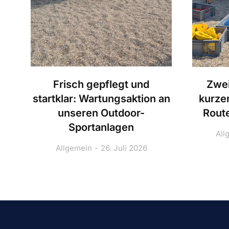
Frisch gepflegt und
Zwei
startklar: Wartungsaktion an
kurze
unseren Outdoor-
Route
Sportanlagen
All
Allgemein
26. Juli 2026