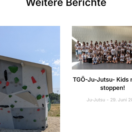
Weitere Berichte
TGÖ-Ju-Jutsu- Kids n
stoppen!
Ju-Jutsu
29. Juni 