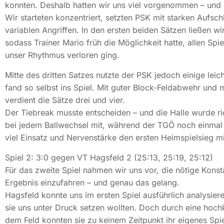
konnten. Deshalb hatten wir uns viel vorgenommen – und
Wir starteten konzentriert, setzten PSK mit starken Aufsc
variablen Angriffen. In den ersten beiden Sätzen ließen 
sodass Trainer Mario früh die Möglichkeit hatte, allen Spi
unser Rhythmus verloren ging.
Mitte des dritten Satzes nutzte der PSK jedoch einige leic
fand so selbst ins Spiel. Mit guter Block-Feldabwehr und m
verdient die Sätze drei und vier.
Der Tiebreak musste entscheiden – und die Halle wurde ric
bei jedem Ballwechsel mit, während der TGÖ noch einmal 
viel Einsatz und Nervenstärke den ersten Heimspielsieg mi
Spiel 2: 3:0 gegen VT Hagsfeld 2 (25:13, 25:19, 25:12)
Für das zweite Spiel nahmen wir uns vor, die nötige Konst
Ergebnis einzufahren – und genau das gelang.
Hagsfeld konnte uns im ersten Spiel ausführlich analysiere
sie uns unter Druck setzen wollten. Doch durch eine hoch
dem Feld konnten sie zu keinem Zeitpunkt ihr eigenes Spiel