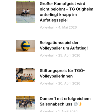
Großer Kampfgeist wird
nicht belohnt – TG Ötigheim
unterliegt knapp im
Aufstiegsspiel
Volleyball
4. Mai 2026
Relegationsspiel der
Volleyballer um Aufstieg!
Volleyball
25. April 2026
Stiftungspreis für TGÖ-
Volleyballerinnen
Volleyball
20. April 2026
Damen 1 mit erfolgreichem
Saisonabschluss
Volleyball
1. April 2026