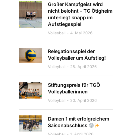
Großer Kampfgeist wird
nicht belohnt – TG Ötigheim
unterliegt knapp im
Aufstiegsspiel
Volleyball
4. Mai 2026
Relegationsspiel der
Volleyballer um Aufstieg!
Volleyball
25. April 2026
Stiftungspreis für TGÖ-
Volleyballerinnen
Volleyball
20. April 2026
Damen 1 mit erfolgreichem
Saisonabschluss
Volleyball
1. April 2026