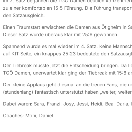
Im 2. Satz begannen die TGÖ Damen deutlich konzentrierte
zu einer komfortablen 15:5 Führung. Die Führung transpor
den Satzausgleich.
Einen Traumstart erwischten die Damen aus Ötigheim in Sa
Dieser Satz wurde überaus klar mit 25:9 gewonnen.
Spannend wurde es mal wieder im 4. Satz. Keine Mannsch
auf KIT Seite, ein knappes 25:23 bedeutete den Satzausgl
Der Tiebreak musste jetzt die Entscheidung bringen. Da li
TGÖ Damen, unerwartet klar ging der Tiebreak mit 15:8 a
Der kleine Applaus geht diesmal an die treuen Fans, die u
(stundenlang) fantastisch unterstützt haben „weiter, weite
Dabei waren: Sara, Franzi, Josy, Jessi, Heidi, Bea, Daria, 
Coaches: Moni, Daniel