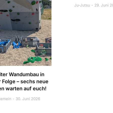
Ju-Jutsu
29. Juni 
ter Wandumbau in
r Folge – sechs neue
n warten auf euch!
gemein
30. Juni 2026