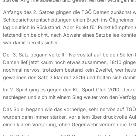
starker Angriffe absetzen und gewannen den wichtigen ers
Anfangs des 2. Satzes gingen die TGÖ Damen zunächst wie
Schiedsrichterentscheidungen einen Bruch ins Ötigheimer 
lag deutlich in Rückstand. Aber Punkt für Punkt kämpften
letztendlich belohnt, nach Abwehr eines Satzballes konn
war damit bereits sicher.
Der 3. Satz begann verteilt, Nervosität auf beiden Seiten
Damen lief jetzt kaum noch etwas zusammen, 18:10 ging
nochmal nervös, trotzdem bestand kein Zweifel, wer heut
gewannen den Satz 3 klar mit 25:16 und holten sich damit
Im 2. Spiel ging es gegen den KIT Sport Club 2010, derze
nachlegen und sich mit einem Sieg weiter von den Verfolg
Das Spiel begann wie das vorherige, sehr nervös auf TGÖ
wurden dann immer stärker, vor allem über druckvolle Auf
einen klaren Vorsprung, ohne Gegenwehr verloren die TG