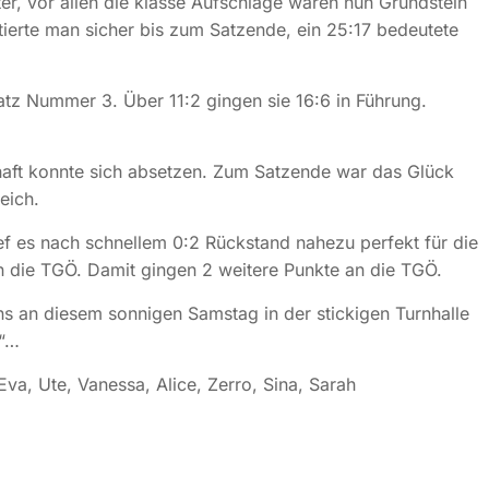
r, vor allen die klasse Aufschläge waren nun Grundstein
tierte man sicher bis zum Satzende, ein 25:17 bedeutete
tz Nummer 3. Über 11:2 gingen sie 16:6 in Führung.
aft konnte sich absetzen. Zum Satzende war das Glück
eich.
ef es nach schnellem 0:2 Rückstand nahezu perfekt für die
n die TGÖ. Damit gingen 2 weitere Punkte an die TGÖ.
ns an diesem sonnigen Samstag in der stickigen Turnhalle
r“…
Eva, Ute, Vanessa, Alice, Zerro, Sina, Sarah