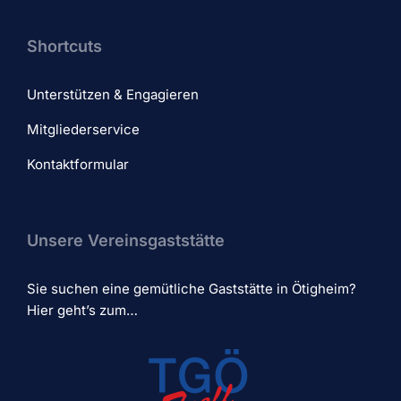
Shortcuts
Unterstützen & Engagieren
Mitgliederservice
Kontaktformular
Unsere Vereinsgaststätte
Sie suchen eine gemütliche Gaststätte in Ötigheim?
Hier geht’s zum…