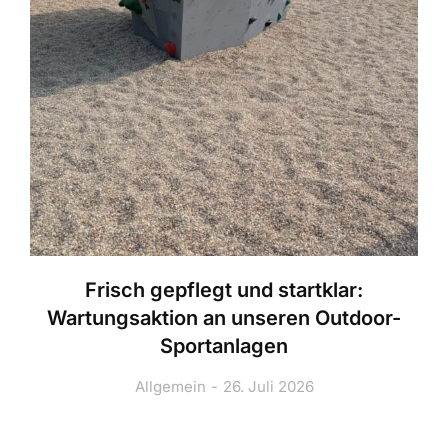
Frisch gepflegt und startklar:
Wartungsaktion an unseren Outdoor-
Sportanlagen
Allgemein
26. Juli 2026