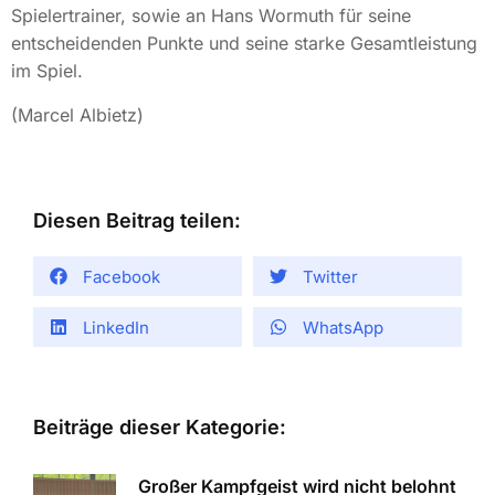
Spielertrainer, sowie an Hans Wormuth für seine
entscheidenden Punkte und seine starke Gesamtleistung
im Spiel.
(Marcel Albietz)
Diesen Beitrag teilen:
Facebook
Twitter
LinkedIn
WhatsApp
Beiträge dieser Kategorie:
Großer Kampfgeist wird nicht belohnt