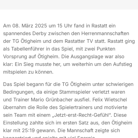
Am 08. März 2025 um 15 Uhr fand in Rastatt ein
spannendes Derby zwischen den Herrenmannschaften
der TG Ötigheim und dem Rastatter TV statt. Rastatt ging
als Tabellenführer in das Spiel, mit zwei Punkten
Vorsprung auf Ötigheim. Die Ausgangslage war also
klar: Ein Sieg musste her, um weiterhin um den Aufstieg
mitspielen zu können.
Das Spiel begann für die TG Ötigheim unter schwierigen
Bedingungen, da einige Stammspieler verletzt waren
und Trainer Mario Grünbacher ausfiel. Felix Wietschel
übernahm die Rolle des Spielertrainers und motivierte
sein Team mit einem „Jetzt-erst-Recht-Gefühl“. Diese
Einstellung zahlte sich im ersten Satz aus, den Ötigheim
klar mit 25:19 gewann. Die Mannschaft zeigte sich