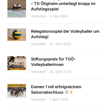
– TG Ötigheim unterliegt knapp im
Aufstiegsspiel
Volleyball
4. Mai 2026
Relegationsspiel der Volleyballer um
Aufstieg!
Volleyball
25. April 2026
Stiftungspreis für TGÖ-
Volleyballerinnen
Volleyball
20. April 2026
Damen 1 mit erfolgreichem
Saisonabschluss
Volleyball
1. April 2026