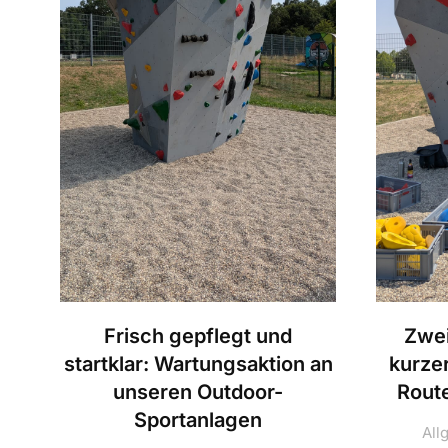
pe
Frisch gepflegt und
Zwei
startklar: Wartungsaktion an
kurze
unseren Outdoor-
Route
Sportanlagen
All