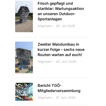
Frisch gepflegt und
startklar: Wartungsaktion
an unseren Outdoor-
Sportanlagen
Allgemein
26. Juli 2026
Zweiter Wandumbau in
kurzer Folge – sechs neue
Routen warten auf euch!
Allgemein
30. Juni 2026
Bericht TGÖ-
Mitgliederversammlung
Allgemein
27. Juni 2026