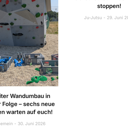
stoppen!
Ju-Jutsu
29. Juni 
ter Wandumbau in
r Folge – sechs neue
n warten auf euch!
gemein
30. Juni 2026