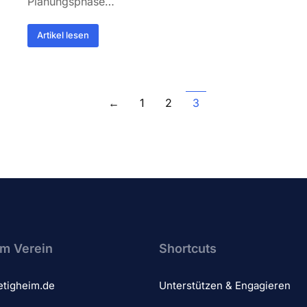
Planungsphase…
Artikel lesen
←
1
2
3
m Verein​
Shortcuts
etigheim.de
Unterstützen & Engagieren