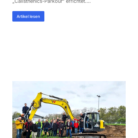
„Calisthenics-Parkour“ errichtet.…
Artikel lesen